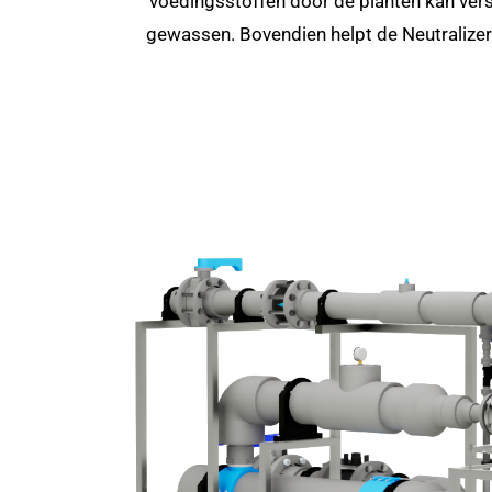
voedingsstoffen door de planten kan verst
gewassen. Bovendien helpt de Neutralizer b