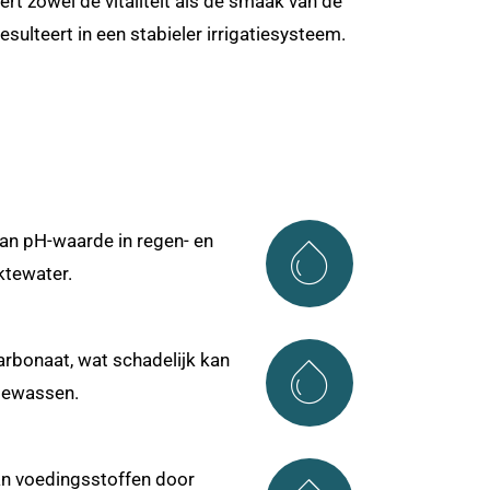
rt zowel de vitaliteit als de smaak van de
ulteert in een stabieler irrigatiesysteem​.
van pH-waarde in regen- en
ktewater.
rbonaat, wat schadelijk kan
 gewassen.
n voedingsstoffen door