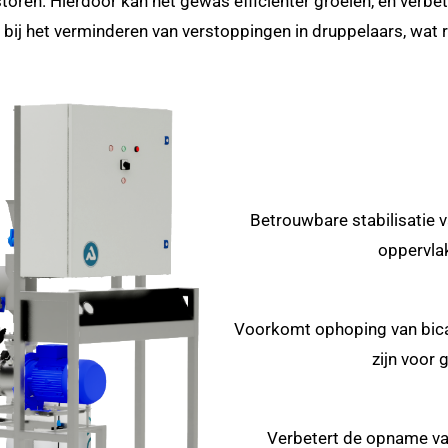
oren. Hierdoor kan het gewas efficiënter groeien, en verbete
ij het verminderen van verstoppingen in druppelaars, wat res
Betrouwbare stabilisatie 
oppervla
Voorkomt ophoping van bica
zijn voor
Verbetert de opname va