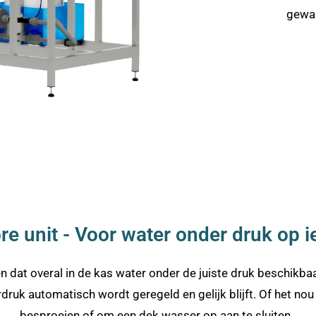
gewa
e unit - Voor water onder druk op i
 dat overal in de kas water onder de juiste druk beschikb
druk automatisch wordt geregeld en gelijk blijft. Of het 
besproeien of om een dek wasser op aan te sluiten.